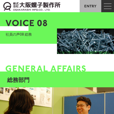
EN
社員の声08 総務
総務部門